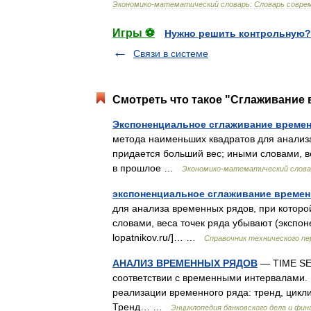
Экономико
-
математический
словарь:
Словарь
совре
Игры ⚽
Нужно решить контрольную?
Связи в системе
Смотреть что такое "Сглаживание 
Экспоненциальное сглаживание време
метода наименьших квадратов для анализ
придается больший вес; иными словами, в
в прошлое …
Экономико-математический слова
экспоненциальное сглаживание време
для анализа временных рядов, при котор
словами, веса точек ряда убывают (экспоне
lopatnikov.ru/]… …
Справочник технического пе
АНАЛИЗ ВРЕМЕННЫХ РЯДОВ
— TIME SE
соответствии с временными интервалами. 
реализации временного ряда: тренд, цикл
Тренд… …
Энциклопедия банковского дела и фин