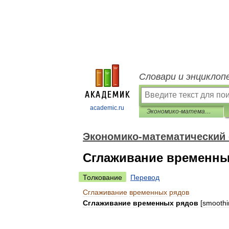
Словари и энциклоп
academic.ru
Экономико-математический словарь
Экономико-математический
Сглаживание временны
Толкование
Перевод
Сглаживание
временных
рядов
Сглаживание
временных
рядов
[
smoothi