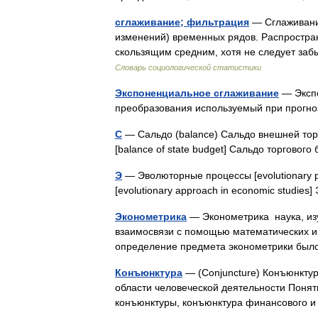
сглаживание; фильтрация
— Сглаживани
изменений) временных рядов. Распростра
скользящим средним, хотя не следует за
Словарь социологической статистики
Экспоненциальное сглаживание
— Экспо
преобразования используемый при прог
С
— Сальдо (balance) Cальдо внешней торг
[balance of state bud­get] Сальдо торгов
Э
— Эволюторные процессы [evolutionary 
[evolutionary approach in economic studies]
Эконометрика
— Эконометрика наука, из
взаимосвязи с помощью математических и 
определение предмета эконометрики был
Конъюнктура
— (Conjuncture) Конъюнкту
области человеческой деятельности Поня
конъюнктуры, конъюнктура финансового