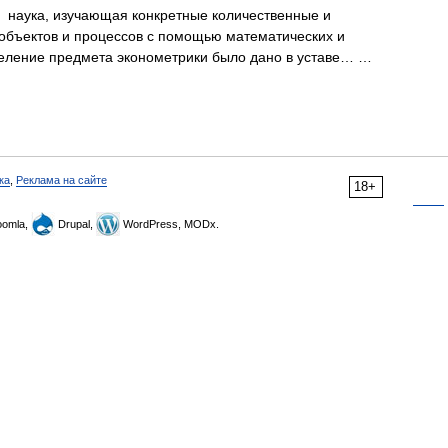
наука, изучающая конкретные количественные и
 объектов и процессов с помощью математических и
деление предмета эконометрики было дано в уставе… …
ка
,
Реклама на сайте
18+
omla,
Drupal,
WordPress, MODx.