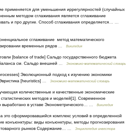
е применяется для уменьшения иррегулярностей (случайных
ненным методом сглаживания является сглаживание
бывать и про другие. Способ сглаживания определяется… …
ненциальное сглаживание метод математического
нозировании временных рядов …
Википедия
овли [balance of trade] Сальдо государственного бюджета
ого баланса см. Сальдо внешней …
Экономико-математический словарь
processes] Эволюционный подход к изучению экономики
 Эвристика [heuristics] …
Экономико-математический словарь
учающая количественные и качественные экономические
статистических методов и моделей[1]. Современное
о выработано в уставе Эконометрического… …
Википедия
ра это сформировавшийся комплекс условий в определенной
тие конъюнктуры: виды конъюнктуры, методы прогнозирования
 и товарного рынков Содержание… …
Энциклопедия инвестора