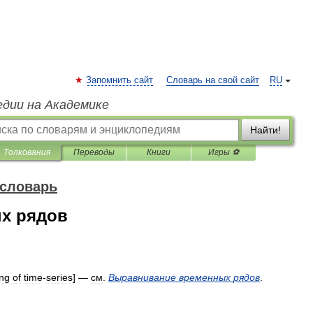
Запомнить сайт
Словарь на свой сайт
RU
едии на Академике
Найти!
Толкования
Переводы
Книги
Игры ⚽
 словарь
х рядов
ng
of
time
-
series
] —
см
.
Выравнивание
временных
рядов
.