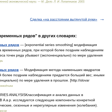
менной
экономической
науки
. —
М
.
:
Дело
.
Л
.
И
.
Лопатников
.
2003
.
Сделка «на расстоянии вытянутой руки»
временных рядов" в других словарях:
нных рядов
— [ex­ponential series smoothing] модификация
а временных рядов, при которой более поздним наблюдениям
еса точек ряда убывают (экспоненциально) по мере удаления
рь
нных рядов
— Модификация метода наименьших квадратов
ой более поздним наблюдениям придается больший вес; иными
нциально) по мере удаления в прошлое. [http://slovar
реводчика
RIES ANALYSISКлассификация и анализ данных в
В А.в.р. исследуются следующие компоненты конкретной
ические, сезонные и нерегулярные изменения (колебания).
ансов